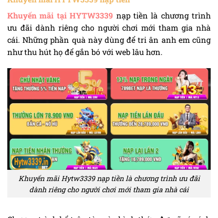
Khuyến mãi tại HYTW3339
nạp tiền là chương trình
ưu đãi dành riêng cho người chơi mới tham gia nhà
cái. Những phần quà này dùng để tri ân anh em cũng
như thu hút họ để gắn bó với web lâu hơn.
Khuyến mãi Hytw3339 nạp tiền là chương trình ưu đãi
dành riêng cho người chơi mới tham gia nhà cái