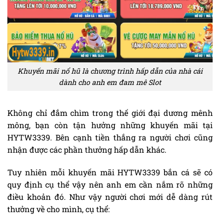
Khuyến mãi nổ hũ là chương trình hấp dẫn của nhà cái
dành cho anh em đam mê Slot
Không chỉ đắm chìm trong thế giới đại dương mênh
mông, bạn còn tận hưởng những khuyến mãi tại
HYTW3339. Bên cạnh tiền thắng ra người chơi cũng
nhận được các phần thưởng hấp dẫn khác.
Tuy nhiên mỗi khuyến mãi HYTW3339 bắn cá sẽ có
quy định cụ thể vậy nên anh em cần nắm rõ những
điều khoản đó. Như vậy người chơi mới dễ dàng rút
thưởng về cho mình, cụ thể: