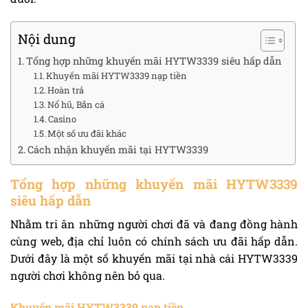
Nội dung
Tổng hợp những khuyến mãi HYTW3339 siêu hấp dẫn
Khuyến mãi HYTW3339 nạp tiền
Hoàn trả
Nổ hũ, Bắn cá
Casino
Một số ưu đãi khác
Cách nhận khuyến mãi tại HYTW3339
Tổng hợp những khuyến mãi HYTW3339
siêu hấp dẫn
Nhằm tri ân những người chơi đã và đang đồng hành
cùng web, địa chỉ luôn có chính sách ưu đãi hấp dẫn.
Dưới đây là một số khuyến mãi tại nhà cái HYTW3339
người chơi không nên bỏ qua.
Khuyến mãi HYTW3339 nạp tiền