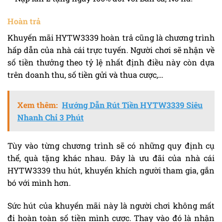
Hoàn trả
Khuyến mãi HYTW3339 hoàn trả cũng là chương trình
hấp dẫn của nhà cái trực tuyến. Người chơi sẽ nhận về
số tiền thưởng theo tỷ lệ nhất định điều này còn dựa
trên doanh thu, số tiền gửi và thua cược,…
Xem thêm:
Hướng Dẫn Rút Tiền HYTW3339 Siêu
Nhanh Chỉ 3 Phút
Tùy vào từng chương trình sẽ có những quy định cụ
thể, quà tặng khác nhau. Đây là ưu đãi của nhà cái
HYTW3339 thu hút, khuyến khích người tham gia, gắn
bó với mình hơn.
Sức hút của khuyến mãi này là người chơi không mất
đi hoàn toàn số tiền mình cược. Thay vào đó là nhận